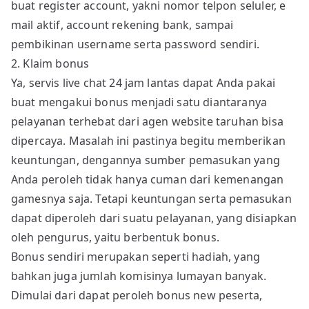
buat register account, yakni nomor telpon seluler, e
mail aktif, account rekening bank, sampai
pembikinan username serta password sendiri.
2. Klaim bonus
Ya, servis live chat 24 jam lantas dapat Anda pakai
buat mengakui bonus menjadi satu diantaranya
pelayanan terhebat dari agen website taruhan bisa
dipercaya. Masalah ini pastinya begitu memberikan
keuntungan, dengannya sumber pemasukan yang
Anda peroleh tidak hanya cuman dari kemenangan
gamesnya saja. Tetapi keuntungan serta pemasukan
dapat diperoleh dari suatu pelayanan, yang disiapkan
oleh pengurus, yaitu berbentuk bonus.
Bonus sendiri merupakan seperti hadiah, yang
bahkan juga jumlah komisinya lumayan banyak.
Dimulai dari dapat peroleh bonus new peserta,