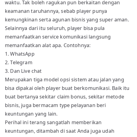
waktu. Tak boleh ragukan pun berkaitan dengan
keamanan taruhannya, sebab player punya
kemungkinan serta agunan bisnis yang super aman.
Selainnya dari itu seluruh, player bisa pula
memanfaatkan service komunikasi langsung
memanfaatkan alat apa. Contohnya:
1. WhatsApp
2. Telegram
3. Dan Live chat
Merupakan tiga model opsi sistem atau jalan yang
bisa dipakai oleh player buat berkomunikasi. Baik itu
buat bertanya sekitar claim bonus, sekitar metode
bisnis, juga bermacam type pelayanan beri
keuntungan yang lain.
Perihal ini terang sangatlah memberikan
keuntungan, ditambah di saat Anda juga udah