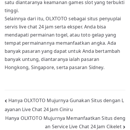
satu diantaranya keamanan games slot yang terbukti
tinggi.
Selainnya dari itu, OLXTOTO sebagai situs penyuplai
servis live chat 24 jam serta eksper. Anda bisa
mendapati permainan togel, atau toto gelap yang
tempat permainannya memanfaatkan angka. Ada
banyak pasaran yang dapat untuk Anda bertambah
banyak untung, diantaranya ialah pasaran
Hongkong, Singapore, serta pasaran Sidney.
Post
Hanya OLXTOTO Mujurnya Gunakan Situs dengan L
ayanan Live Chat 24 Jam Ciniru
navigation
Hanya OLXTOTO Mujurnya Memanfaatkan Situs deng
an Service Live Chat 24 Jam Cikelet