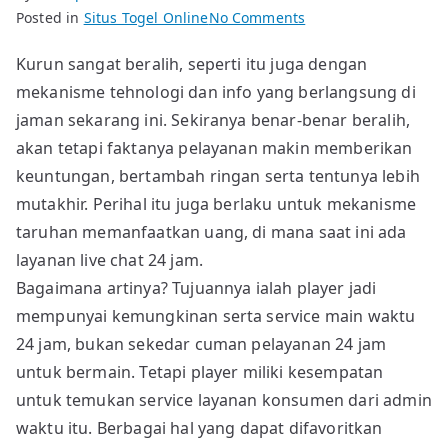
on
Posted in
Situs Togel Online
No Comments
Hanya
Kurun sangat beralih, seperti itu juga dengan
OLXTOTO
mekanisme tehnologi dan info yang berlangsung di
Mujurnya
Memakai
jaman sekarang ini. Sekiranya benar-benar beralih,
Situs
akan tetapi faktanya pelayanan makin memberikan
dengan
keuntungan, bertambah ringan serta tentunya lebih
Layanan
mutakhir. Perihal itu juga berlaku untuk mekanisme
Live
taruhan memanfaatkan uang, di mana saat ini ada
Chat
layanan live chat 24 jam.
24
Bagaimana artinya? Tujuannya ialah player jadi
Jam
mempunyai kemungkinan serta service main waktu
Laen
Manen
24 jam, bukan sekedar cuman pelayanan 24 jam
untuk bermain. Tetapi player miliki kesempatan
untuk temukan service layanan konsumen dari admin
waktu itu. Berbagai hal yang dapat difavoritkan