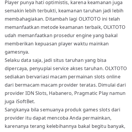
Player punya hati optimistis, karena keamanan juga
semakin lebih terbukti, keamanan taruhan jadi lebih
membahagiakan. Ditambah lagi OLXTOTO ini telah
memanfaatkan metode keamanan terbaik, OLXTOTO
udah memanfaatkan prosedur engine yang bakal
memberikan kepuasan player waktu mainkan
gamesnya.
Selaku data saja, jadi situs taruhan yang bisa
dipercaya, penyuplai service akses taruhan. OLXTOTO
sediakan bervariasi macam permainan slots online
dari bermacam macam provider teratas. Dimulai dari
provider IDN Slots, Habanero, Pragmatic Play namun
juga iSoftBet.
Sangkanya bila semuanya produk games slots dari
provider itu dapat mencoba Anda permainkan,
karenanya terang kelebihannya bakal begitu banyak,