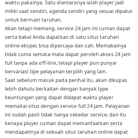
waktu pakainya. Satu diantaranya ialah player jadi
miliki saat sendiri, agenda sendiri yang sesuai dipakai
untuk bermain taruhan.
Akan tetapi memang, service 24 jam ini cuman dapat
serta bakal Anda dapatkan di satu situs taruhan
online eksper, bisa dipercaya dan sah. Memakainya
tidak cuma semata-mata dapat peroleh akses 24 jam
full tanpa ada off-line, tetapi player pun punyai
bervariasi tipe pelayanan terpilih yang lain.
Saat sebelum masuk pada perihal itu, akan dikupas
lebih dahulu berkaitan dengan banyak type
keuntungan yang dapat didapat waktu player
memakai situs dengan service full 24 jam. Pelayanan
ini sudah pasti tidak hanya sekedar service, dan itu
kenapa player cuman dapat memanfaatkan serta
mendapatinya di sebuah situs taruhan online dapat