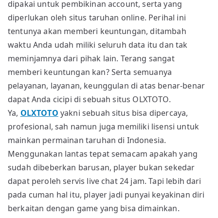
dipakai untuk pembikinan account, serta yang
diperlukan oleh situs taruhan online. Perihal ini
tentunya akan memberi keuntungan, ditambah
waktu Anda udah miliki seluruh data itu dan tak
meminjamnya dari pihak lain. Terang sangat
memberi keuntungan kan? Serta semuanya
pelayanan, layanan, keunggulan di atas benar-benar
dapat Anda cicipi di sebuah situs OLXTOTO.
Ya,
OLXTOTO
yakni sebuah situs bisa dipercaya,
profesional, sah namun juga memiliki lisensi untuk
mainkan permainan taruhan di Indonesia.
Menggunakan lantas tepat semacam apakah yang
sudah dibeberkan barusan, player bukan sekedar
dapat peroleh servis live chat 24 jam. Tapi lebih dari
pada cuman hal itu, player jadi punyai keyakinan diri
berkaitan dengan game yang bisa dimainkan.