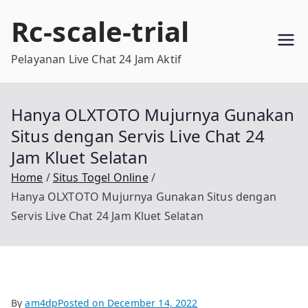
Skip
Rc-scale-trial
to
content
Pelayanan Live Chat 24 Jam Aktif
Hanya OLXTOTO Mujurnya Gunakan
Situs dengan Servis Live Chat 24
Jam Kluet Selatan
Home
Situs Togel Online
Hanya OLXTOTO Mujurnya Gunakan Situs dengan
Servis Live Chat 24 Jam Kluet Selatan
By
am4dp
Posted on
December 14, 2022