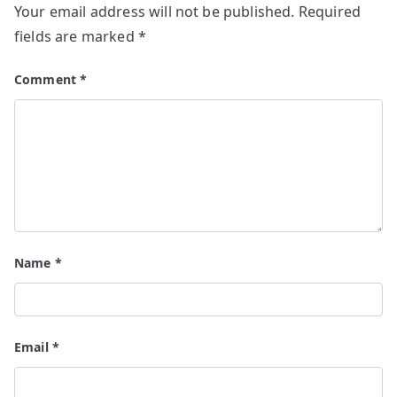
Your email address will not be published.
Required
fields are marked
*
Comment
*
Name
*
Email
*