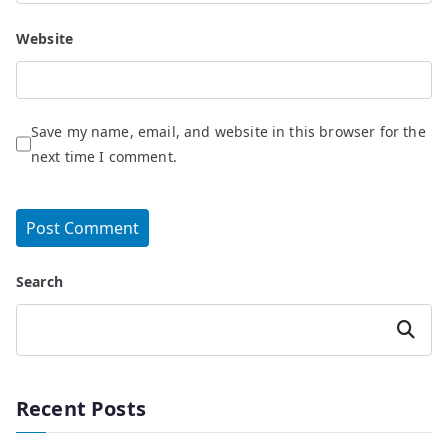
Website
Save my name, email, and website in this browser for the
next time I comment.
Search
Search
Recent Posts