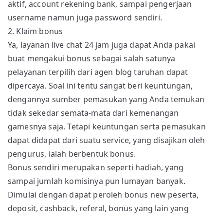
aktif, account rekening bank, sampai pengerjaan
username namun juga password sendiri.
2. Klaim bonus
Ya, layanan live chat 24 jam juga dapat Anda pakai
buat mengakui bonus sebagai salah satunya
pelayanan terpilih dari agen blog taruhan dapat
dipercaya. Soal ini tentu sangat beri keuntungan,
dengannya sumber pemasukan yang Anda temukan
tidak sekedar semata-mata dari kemenangan
gamesnya saja. Tetapi keuntungan serta pemasukan
dapat didapat dari suatu service, yang disajikan oleh
pengurus, ialah berbentuk bonus.
Bonus sendiri merupakan seperti hadiah, yang
sampai jumlah komisinya pun lumayan banyak.
Dimulai dengan dapat peroleh bonus new peserta,
deposit, cashback, referal, bonus yang lain yang