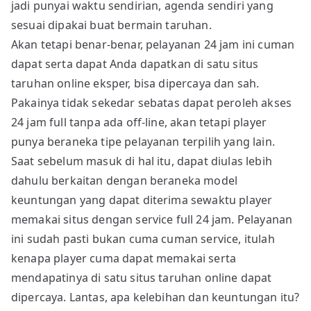
jadi punyai waktu sendirian, agenda sendiri yang
sesuai dipakai buat bermain taruhan.
Akan tetapi benar-benar, pelayanan 24 jam ini cuman
dapat serta dapat Anda dapatkan di satu situs
taruhan online eksper, bisa dipercaya dan sah.
Pakainya tidak sekedar sebatas dapat peroleh akses
24 jam full tanpa ada off-line, akan tetapi player
punya beraneka tipe pelayanan terpilih yang lain.
Saat sebelum masuk di hal itu, dapat diulas lebih
dahulu berkaitan dengan beraneka model
keuntungan yang dapat diterima sewaktu player
memakai situs dengan service full 24 jam. Pelayanan
ini sudah pasti bukan cuma cuman service, itulah
kenapa player cuma dapat memakai serta
mendapatinya di satu situs taruhan online dapat
dipercaya. Lantas, apa kelebihan dan keuntungan itu?