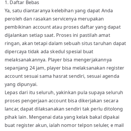
1. Daftar Bebas
Ya, satu diantaranya kelebihan yang dapat Anda
peroleh dan rasakan servicenya merupakan
pembikinan account atau proses daftar yang dapat
dijalankan setiap saat. Proses ini pastilah amat
ringan, akan tetapi dalam sebuah situs taruhan dapat
dipercaya tidak ada skedul spesial buat
melaksanakannya. Player bisa mengerjakannya
sepanjang 24 jam, player bisa melaksanakan register
account sesuai sama hasrat sendiri, sesuai agenda
yang dipunyai.
Lepas dari itu seluruh, yakinkan pula supaya seluruh
proses pengerjaan account bisa dikerjakan secara
lancar, dapat dilaksanakan sendiri tak perlu ditolong
pihak lain. Mengenai data yang kelak bakal dipakai
buat register akun, ialah nomor telpon seluler, e mail