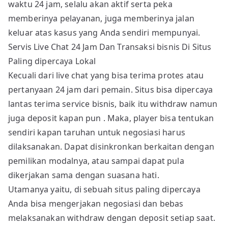
waktu 24 jam, selalu akan aktif serta peka
memberinya pelayanan, juga memberinya jalan
keluar atas kasus yang Anda sendiri mempunyai.
Servis Live Chat 24 Jam Dan Transaksi bisnis Di Situs
Paling dipercaya Lokal
Kecuali dari live chat yang bisa terima protes atau
pertanyaan 24 jam dari pemain. Situs bisa dipercaya
lantas terima service bisnis, baik itu withdraw namun
juga deposit kapan pun . Maka, player bisa tentukan
sendiri kapan taruhan untuk negosiasi harus
dilaksanakan. Dapat disinkronkan berkaitan dengan
pemilikan modalnya, atau sampai dapat pula
dikerjakan sama dengan suasana hati.
Utamanya yaitu, di sebuah situs paling dipercaya
Anda bisa mengerjakan negosiasi dan bebas
melaksanakan withdraw dengan deposit setiap saat.