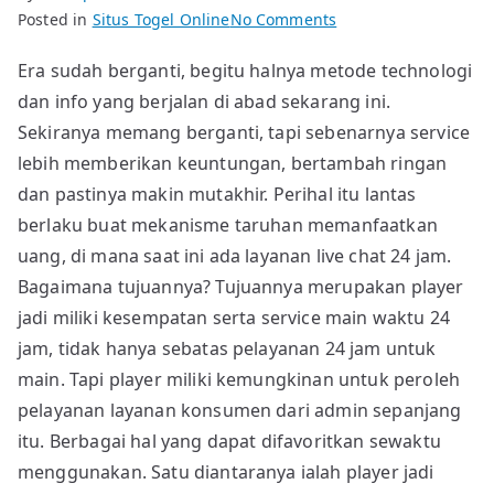
on
Posted in
Situs Togel Online
No Comments
Hanya
Era sudah berganti, begitu halnya metode technologi
OLXTOTO
dan info yang berjalan di abad sekarang ini.
Mujurnya
Gunakan
Sekiranya memang berganti, tapi sebenarnya service
Situs
lebih memberikan keuntungan, bertambah ringan
dengan
dan pastinya makin mutakhir. Perihal itu lantas
Layanan
berlaku buat mekanisme taruhan memanfaatkan
Live
uang, di mana saat ini ada layanan live chat 24 jam.
Chat
Bagaimana tujuannya? Tujuannya merupakan player
24
jadi miliki kesempatan serta service main waktu 24
Jam
jam, tidak hanya sebatas pelayanan 24 jam untuk
Teluk
Keramat
main. Tapi player miliki kemungkinan untuk peroleh
pelayanan layanan konsumen dari admin sepanjang
itu. Berbagai hal yang dapat difavoritkan sewaktu
menggunakan. Satu diantaranya ialah player jadi