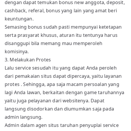
dengan dapat temukan bonus new anggota, deposit,
cashback, referal, bonus yang lain yang amat beri
keuntungan.
Semasing bonus sudah pasti mempunyai ketetapan
serta prasyarat khusus, aturan itu tentunya harus
disanggupi bila memang mau memperoleh
komisinya.
3. Melakukan Protes
Lalu service sesudah itu yang dapat Anda peroleh
dari pemakaian situs dapat dipercaya, yaitu layanan
protes . Sehingga, apa saja macam persoalan yang
lagi Anda lawan, berkaitan dengan game taruhannya
yaitu juga pelayanan dari websitenya. Dapat
langsung disodorkan dan diumumkan saja pada
admin langsung.
Admin dalam agen situs taruhan penyuplai service