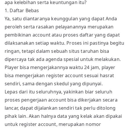
apa kelebihan serta keuntungan itu?
1. Daftar Bebas
Ya, satu diantaranya keunggulan yang dapat Anda
peroleh serta rasakan pelayanannya merupakan
pembikinan account atau proses daftar yang dapat
dilaksanakan setiap waktu. Proses ini pastinya begitu
ringan, tetapi dalam sebuah situs taruhan bisa
dipercaya tak ada agenda spesial untuk melakukan.
Player bisa mengerjakannya waktu 24 jam, player
bisa mengerjakan register account sesuai hasrat
sendiri, sama dengan skedul yang dipunyai.
Lepas dari itu seluruhnya, yakinkan biar seluruh
proses pengerjaan account bisa dikerjakan secara
lancar, dapat dijalankan sendiri tak perlu ditolong
pihak lain. Akan halnya data yang kelak akan dipakai
untuk register account, merupakan nomor