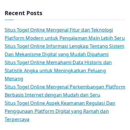
Recent Posts
Situs Togel Online Mengenal Fitur dan Teknologi
Platform Modern untuk Pengalaman Main Lebih Seru
Situs Togel Online Informasi Lengkap Tentang Sistem
Dan Mekanisme Digital yang Mudah Dipahami
Situs Togel Online Memahami Data Historis dan
Statistik Angka untuk Meningkatkan Peluang
Menang
Situs Togel Online Mengenal Perkembangan Platform
Berbasis Internet dengan Mudah dan Seru
Situs Togel Online Aspek Keamanan Regulasi Dan
Penggunaan Platform Digital yang Ramah dan
Terpercaya