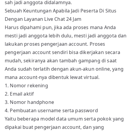
sah jadi anggota didalamnya.
Sebuah Keuntungan Apabila Jadi Peserta Di Situs
Dengan Layanan Live Chat 24 Jam
Harus dipahami pun, jika ada proses mana Anda
mesti jadi anggota lebih dulu, mesti jadi anggota dan
lakukan proses pengerjaan account. Proses
pengerjaan account sendiri bisa dikerjakan secara
mudah, sekiranya akan tambah gampang di saat
Anda sudah terlatih dengan akun-akun online, yang
mana account-nya dibentuk lewat virtual.
1. Nomor rekening
2. Email aktif
3. Nomor handphone
4. Pembuatan username serta password
Yaitu beberapa model data umum serta pokok yang
dipakai buat pengerjaan account, dan yang