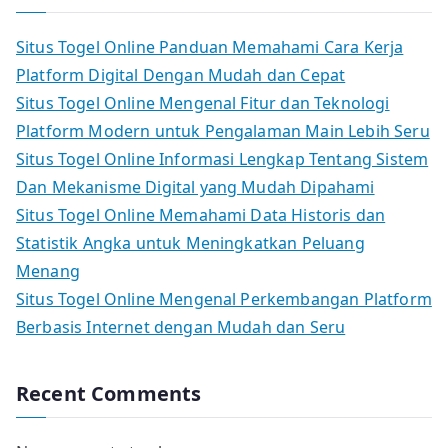
Situs Togel Online Panduan Memahami Cara Kerja
Platform Digital Dengan Mudah dan Cepat
Situs Togel Online Mengenal Fitur dan Teknologi
Platform Modern untuk Pengalaman Main Lebih Seru
Situs Togel Online Informasi Lengkap Tentang Sistem
Dan Mekanisme Digital yang Mudah Dipahami
Situs Togel Online Memahami Data Historis dan
Statistik Angka untuk Meningkatkan Peluang
Menang
Situs Togel Online Mengenal Perkembangan Platform
Berbasis Internet dengan Mudah dan Seru
Recent Comments