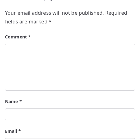
Your email address will not be published.
Required
fields are marked
*
Comment
*
Name
*
Email
*