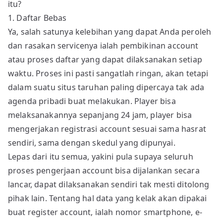
itu?
1. Daftar Bebas
Ya, salah satunya kelebihan yang dapat Anda peroleh
dan rasakan servicenya ialah pembikinan account
atau proses daftar yang dapat dilaksanakan setiap
waktu. Proses ini pasti sangatlah ringan, akan tetapi
dalam suatu situs taruhan paling dipercaya tak ada
agenda pribadi buat melakukan. Player bisa
melaksanakannya sepanjang 24 jam, player bisa
mengerjakan registrasi account sesuai sama hasrat
sendiri, sama dengan skedul yang dipunyai.
Lepas dari itu semua, yakini pula supaya seluruh
proses pengerjaan account bisa dijalankan secara
lancar, dapat dilaksanakan sendiri tak mesti ditolong
pihak lain. Tentang hal data yang kelak akan dipakai
buat register account, ialah nomor smartphone, e-