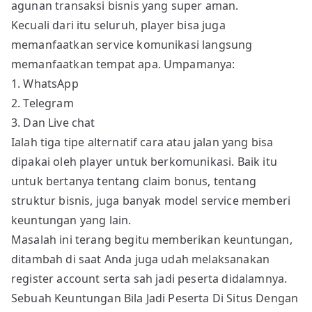
agunan transaksi bisnis yang super aman.
Kecuali dari itu seluruh, player bisa juga
memanfaatkan service komunikasi langsung
memanfaatkan tempat apa. Umpamanya:
1. WhatsApp
2. Telegram
3. Dan Live chat
Ialah tiga tipe alternatif cara atau jalan yang bisa
dipakai oleh player untuk berkomunikasi. Baik itu
untuk bertanya tentang claim bonus, tentang
struktur bisnis, juga banyak model service memberi
keuntungan yang lain.
Masalah ini terang begitu memberikan keuntungan,
ditambah di saat Anda juga udah melaksanakan
register account serta sah jadi peserta didalamnya.
Sebuah Keuntungan Bila Jadi Peserta Di Situs Dengan