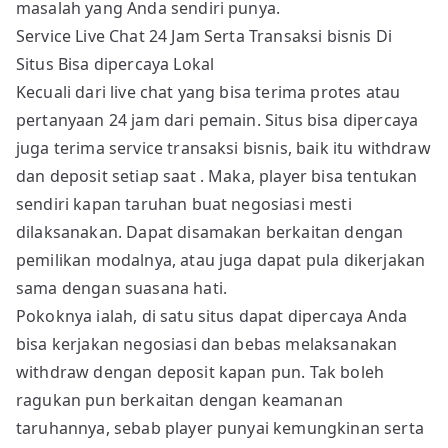
masalah yang Anda sendiri punya.
Service Live Chat 24 Jam Serta Transaksi bisnis Di
Situs Bisa dipercaya Lokal
Kecuali dari live chat yang bisa terima protes atau
pertanyaan 24 jam dari pemain. Situs bisa dipercaya
juga terima service transaksi bisnis, baik itu withdraw
dan deposit setiap saat . Maka, player bisa tentukan
sendiri kapan taruhan buat negosiasi mesti
dilaksanakan. Dapat disamakan berkaitan dengan
pemilikan modalnya, atau juga dapat pula dikerjakan
sama dengan suasana hati.
Pokoknya ialah, di satu situs dapat dipercaya Anda
bisa kerjakan negosiasi dan bebas melaksanakan
withdraw dengan deposit kapan pun. Tak boleh
ragukan pun berkaitan dengan keamanan
taruhannya, sebab player punyai kemungkinan serta