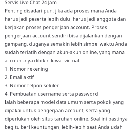
Servis Live Chat 24 Jam
Penting disadari pun, jika ada proses mana Anda
harus jadi peserta lebih dulu, harus jadi anggota dan
kerjakan proses pengerjaan account. Proses
pengerjaan account sendiri bisa dijalankan dengan
gampang, duganya semakin lebih simpel waktu Anda
sudah terlatih dengan akun-akun online, yang mana
account-nya dibikin lewat virtual.
1. Nomor rekening
2. Email aktif
3. Nomor telpon seluler
4. Pembuatan username serta password
Ialah beberapa model data umum serta pokok yang
dipakai untuk pengerjaan account, serta yang
diperlukan oleh situs taruhan online. Soal ini pastinya
begitu beri keuntungan, lebih-lebih saat Anda udah