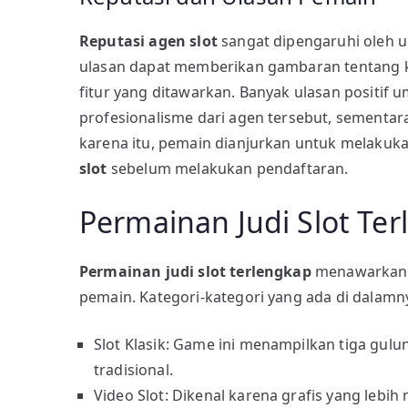
Reputasi agen slot
sangat dipengaruhi oleh
ulasan dapat memberikan gambaran tentang k
fitur yang ditawarkan. Banyak ulasan posit
profesionalisme dari agen tersebut, sementara
karena itu, pemain dianjurkan untuk melaku
slot
sebelum melakukan pendaftaran.
Permainan Judi Slot Te
Permainan judi slot terlengkap
menawarkan b
pemain. Kategori-kategori yang ada di dalamny
Slot Klasik: Game ini menampilkan tiga gulun
tradisional.
Video Slot: Dikenal karena grafis yang lebih