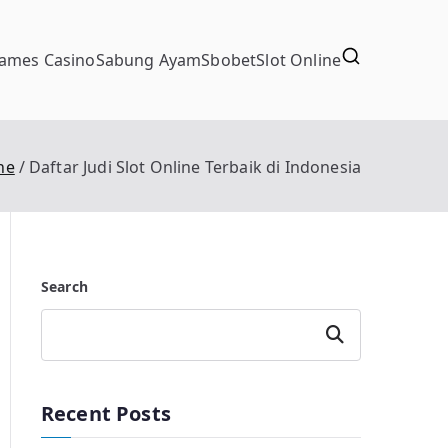
Games Casino
Sabung Ayam
Sbobet
Slot Online
ne
Daftar Judi Slot Online Terbaik di Indonesia
Search
Search
Recent Posts