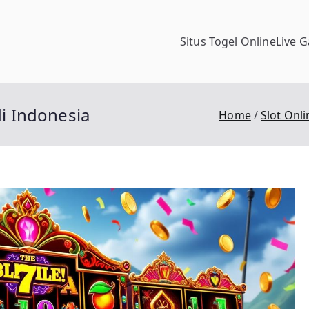
Situs Togel Online
Live 
di Indonesia
Home
Slot Onli